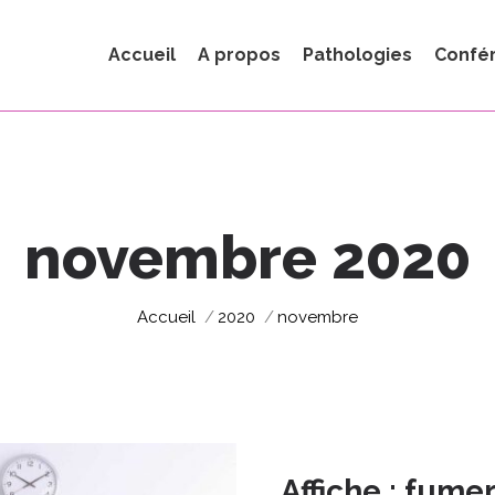
Accueil
A propos
Pathologies
Confé
novembre 2020
Vous êtes ici :
Accueil
2020
novembre
Affiche : fume