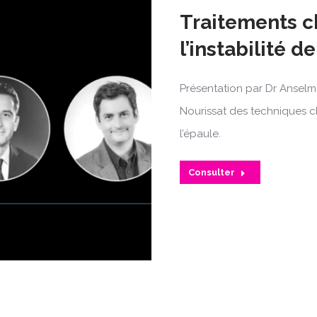
Traitements c
l’instabilité d
Présentation par Dr Anselme
Nourissat des techniques chi
l’épaule.
Consulter