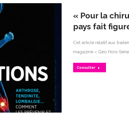
« Pour la chir
pays fait figu
Cet article relatif aux trai
magazine « Géo Hors-Série 
Consulter