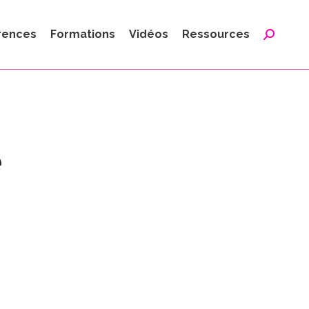
:
rences
Formations
Vidéos
Ressources
Reche
:
e