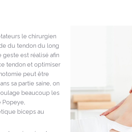
otateurs le chirurgien
lade du tendon du long
geste est réalisé afin
ce tendon et optimiser
énotomie peut être
ns sa partie saine, on
 soulage beaucoup les
e Popeye,
étique biceps au