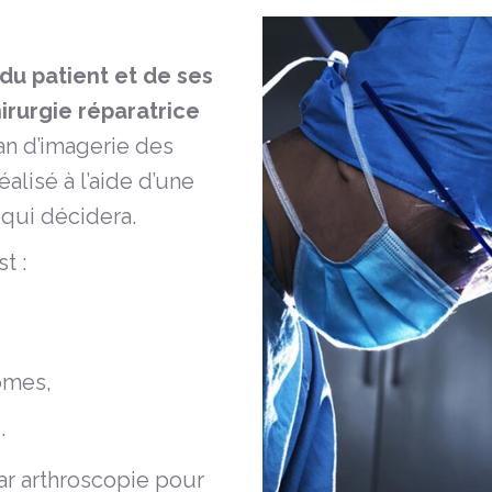
du patient et de ses
irurgie réparatrice
lan d’imagerie des
alisé à l’aide d’une
 qui décidera.
t :
omes,
.
r arthroscopie pour