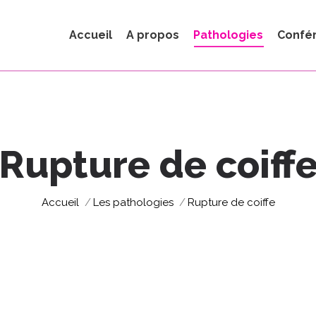
Accueil
A propos
Pathologies
Confé
Rupture de coiff
Vous êtes ici :
Accueil
Les pathologies
Rupture de coiffe