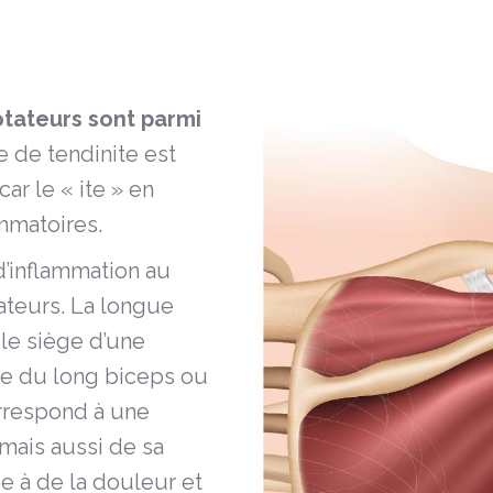
otateurs sont parmi
e de tendinite est
ar le « ite » en
mmatoires.
 d’inflammation au
ateurs. La longue
le siège d’une
ite du long biceps ou
rrespond à une
mais aussi de sa
e à de la douleur et