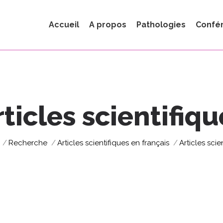
Accueil
A propos
Pathologies
Confé
rticles scientifiqu
tes ici :
Recherche
Articles scientifiques en français
Articles scie