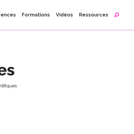
:
rences
Formations
Vidéos
Ressources
Reche
:
es
ntifiques