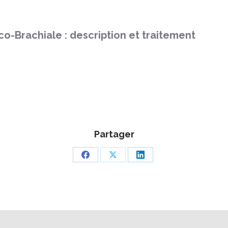
-Brachiale : description et traitement
Partager
Partager
Partager
Partager
sur
sur
sur
Facebook
X
LinkedIn