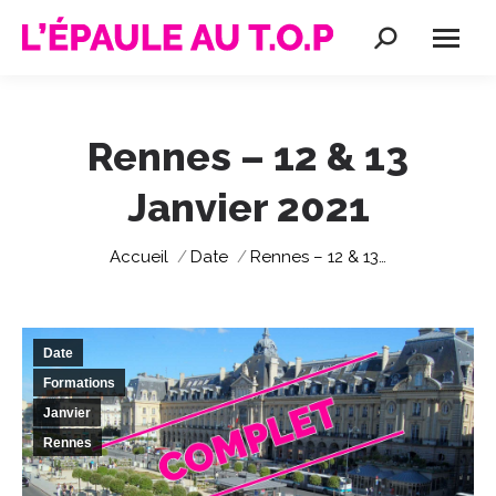
Recherche
:
Rennes – 12 & 13
Janvier 2021
Vous êtes ici :
Accueil
Date
Rennes – 12 & 13…
Date
Formations
Janvier
Rennes