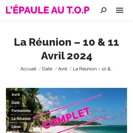
Recherche
:
La Réunion – 10 & 11
Avril 2024
Vous êtes ici :
Accueil
Date
Avril
La Réunion – 10 &…
Avril
Date
Formations
La Réunion
Lieux