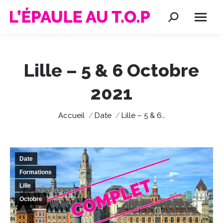
Recherche
:
Lille – 5 & 6 Octobre
2021
Vous êtes ici :
Accueil
Date
Lille – 5 & 6…
Date
Formations
Lille
Octobre