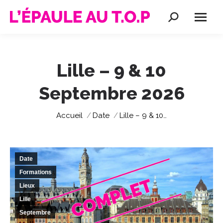
Recherche
:
Lille – 9 & 10
Septembre 2026
Vous êtes ici :
Accueil
Date
Lille – 9 & 10…
Date
Formations
Lieux
Lille
Septembre