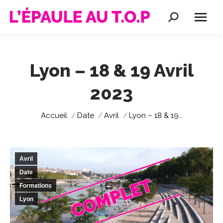
Recherche
:
Lyon – 18 & 19 Avril
2023
Vous êtes ici :
Accueil
Date
Avril
Lyon – 18 & 19…
Avril
Date
Formations
Lyon