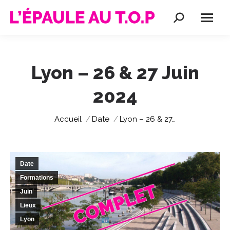
Recherche
:
Lyon – 26 & 27 Juin
2024
Vous êtes ici :
Accueil
Date
Lyon – 26 & 27…
Date
Formations
Juin
Lieux
Lyon