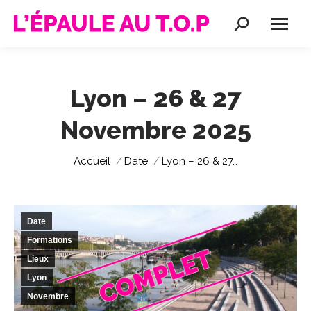
Recherche
:
Lyon – 26 & 27
Novembre 2025
Vous êtes ici :
Accueil
Date
Lyon – 26 & 27…
Date
Formations
Lieux
Lyon
Novembre