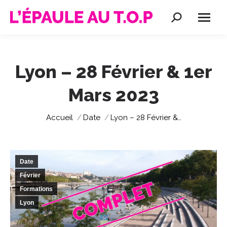
Recherche
:
Lyon – 28 Février & 1er
Mars 2023
Vous êtes ici :
Accueil
Date
Lyon – 28 Février &…
Date
Février
Formations
Lyon