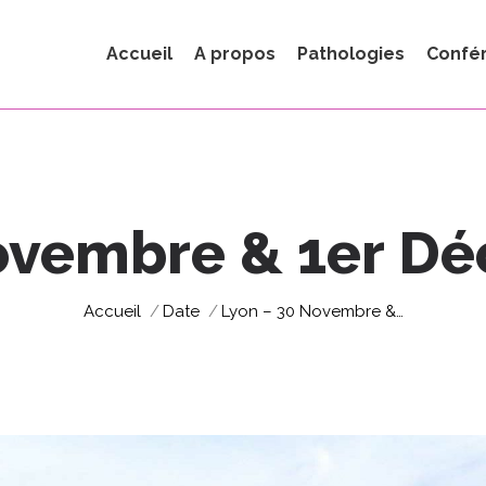
Accueil
A propos
Pathologies
Confé
ovembre & 1er D
Vous êtes ici :
Accueil
Date
Lyon – 30 Novembre &…