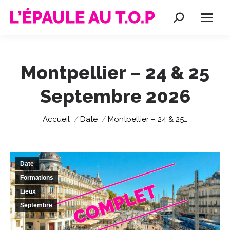
Recherche
:
Montpellier – 24 & 25
Septembre 2026
Vous êtes ici :
Accueil
Date
Montpellier – 24 & 25…
Date
Formations
Lieux
Septembre