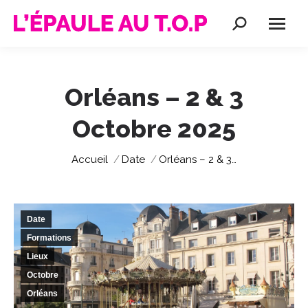
Recherche
:
Orléans – 2 & 3
Octobre 2025
Vous êtes ici :
Accueil
Date
Orléans – 2 & 3…
Date
Formations
Lieux
Octobre
Orléans