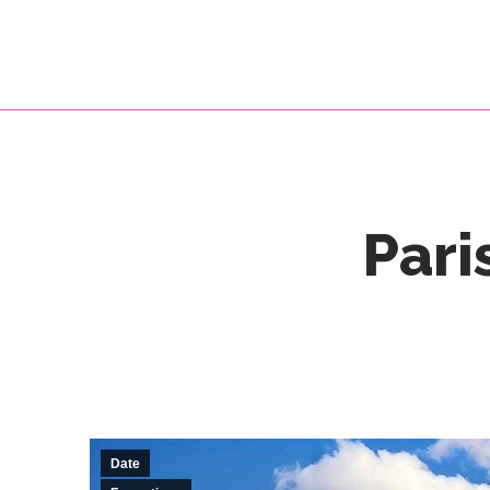
Pari
Date