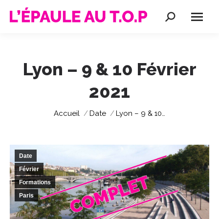
Recherche
:
Lyon – 9 & 10 Février
2021
Vous êtes ici :
Accueil
Date
Lyon – 9 & 10…
Date
Février
Formations
Paris