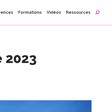
:
rences
Formations
Vidéos
Ressources
Reche
:
e 2023