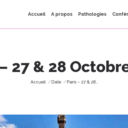
Accueil
A propos
Pathologies
Confé
 – 27 & 28 Octobr
Vous êtes ici :
Accueil
Date
Paris – 27 & 28…