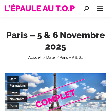
Recherche
:
Paris – 5 & 6 Novembre
2025
Vous êtes ici :
Accueil
Date
Paris – 5 & 6…
Date
Formations
Lieux
Novembre
Paris