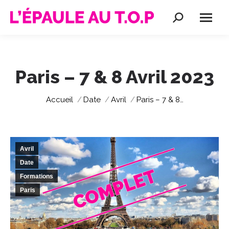
Recherche
:
Paris – 7 & 8 Avril 2023
Vous êtes ici :
Accueil
Date
Avril
Paris – 7 & 8…
Avril
Date
Formations
Paris