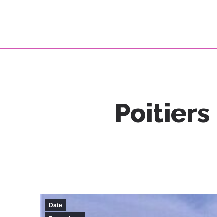
Poitier
Date