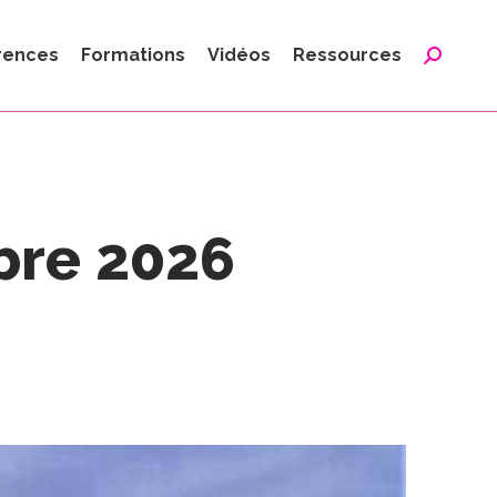
:
rences
Formations
Vidéos
Ressources
Reche
:
bre 2026