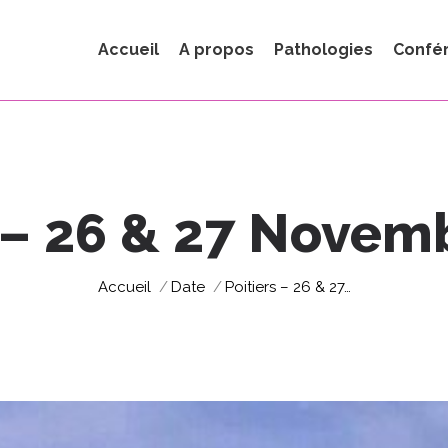
Accueil
A propos
Pathologies
Confé
s – 26 & 27 Novem
Vous êtes ici :
Accueil
Date
Poitiers – 26 & 27…