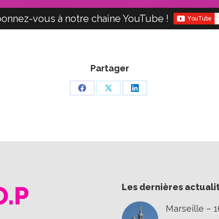
onnez-vous à notre chaine YouTube !
Partager
Partager
Partager
Partager
sur
sur
sur
Facebook
X
LinkedIn
Les dernières actuali
Marseille – 