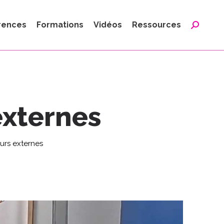
:
rences
Formations
Vidéos
Ressources
Reche
:
externes
urs externes