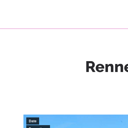
Renne
Date