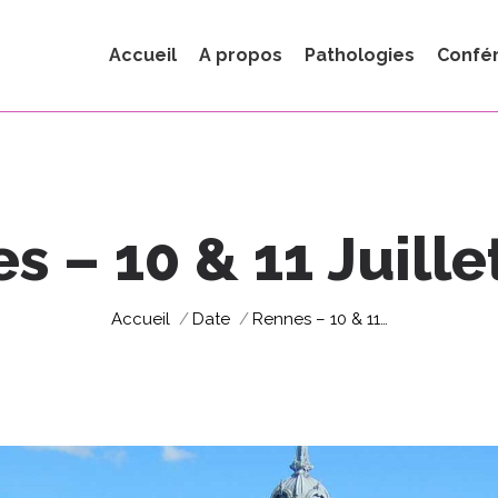
Accueil
A propos
Pathologies
Confé
s – 10 & 11 Juille
Vous êtes ici :
Accueil
Date
Rennes – 10 & 11…