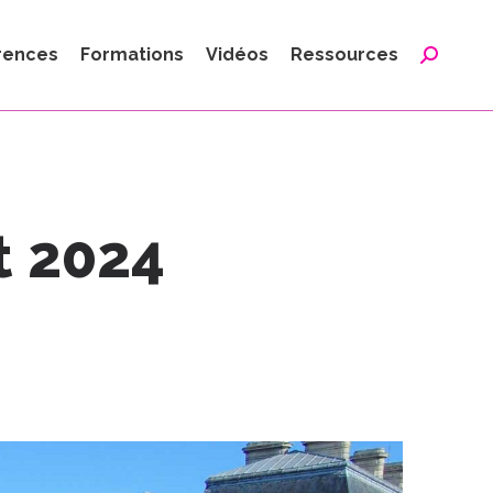
:
rences
Formations
Vidéos
Ressources
Reche
:
t 2024