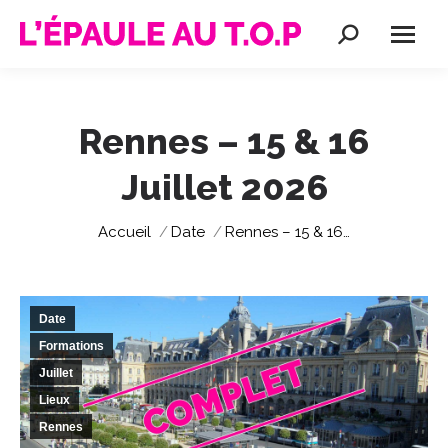
Recherche
:
Rennes – 15 & 16
Juillet 2026
Vous êtes ici :
Accueil
Date
Rennes – 15 & 16…
Date
Formations
Juillet
Lieux
Rennes