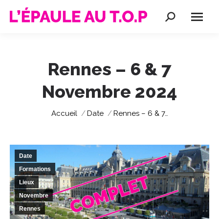
Recherche
:
Rennes – 6 & 7
Novembre 2024
Vous êtes ici :
Accueil
Date
Rennes – 6 & 7…
Date
Formations
Lieux
Novembre
Rennes