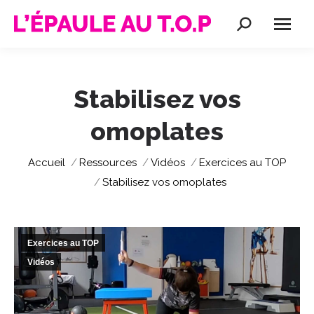
Recherche
:
Stabilisez vos
omoplates
Vous êtes ici :
Accueil
Ressources
Vidéos
Exercices au TOP
Stabilisez vos omoplates
Exercices au TOP
Vidéos