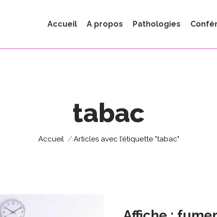
Accueil
A propos
Pathologies
Confé
tabac
Vous êtes ici :
Accueil
Articles avec l’étiquette "tabac"
Affiche : fume