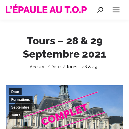
Recherche
:
Tours – 28 & 29
Septembre 2021
Vous êtes ici :
Accueil
Date
Tours – 28 & 29…
Date
Formations
Septembre
Tours