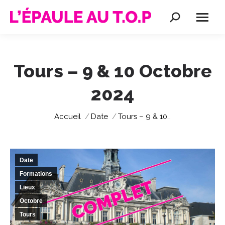
Recherche
:
Tours – 9 & 10 Octobre
2024
Vous êtes ici :
Accueil
Date
Tours – 9 & 10…
Date
Formations
Lieux
Octobre
Tours