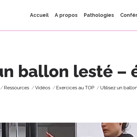
Accueil
A propos
Pathologies
Confé
un ballon lesté –
tes ici :
Ressources
Vidéos
Exercices au TOP
Utilisez un ballon