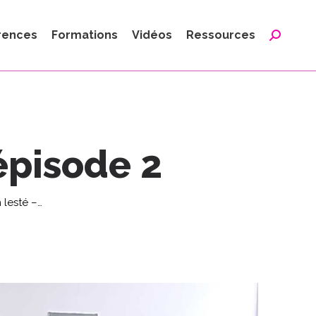
:
rences
Formations
Vidéos
Ressources
Reche
:
 épisode 2
 lesté –…