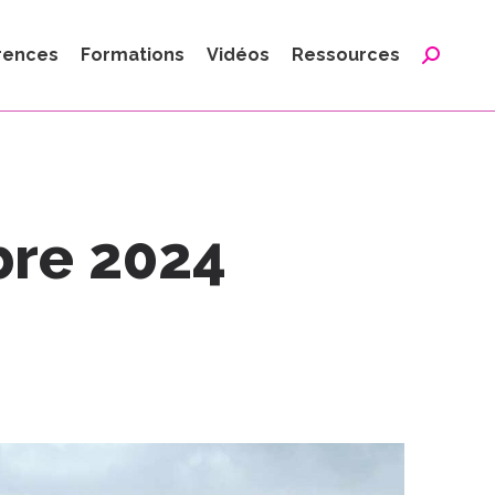
:
rences
Formations
Vidéos
Ressources
Reche
:
bre 2024