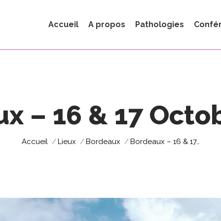
Accueil
A propos
Pathologies
Confé
x – 16 & 17 Octo
Vous êtes ici :
Accueil
Lieux
Bordeaux
Bordeaux – 16 & 17…