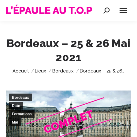
Recherche
:
Bordeaux – 25 & 26 Mai
2021
Vous êtes ici :
Accueil
Lieux
Bordeaux
Bordeaux – 25 & 26…
Bordeaux
Date
Formations
Mai