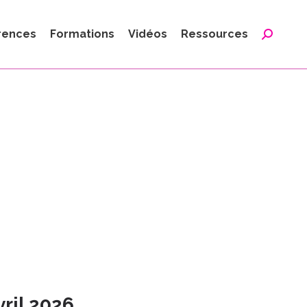
:
rences
Formations
Vidéos
Ressources
Reche
:
vril 2026