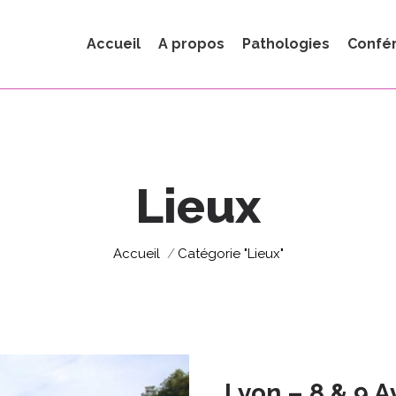
Accueil
A propos
Pathologies
Confé
Lieux
Vous êtes ici :
Accueil
Catégorie "Lieux"
Lyon – 8 & 9 A