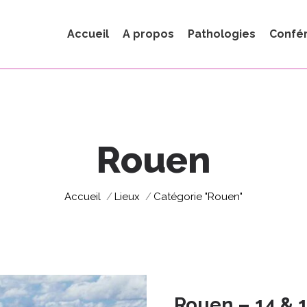
Accueil
A propos
Pathologies
Confé
Rouen
Vous êtes ici :
Accueil
Lieux
Catégorie "Rouen"
Rouen – 14 & 1