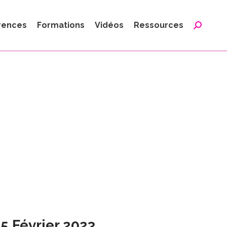
:
rences
Formations
Vidéos
Ressources
Reche
:
5 Février 2023