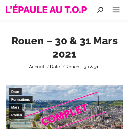
Recherche
:
Rouen – 30 & 31 Mars
2021
Vous êtes ici :
Accueil
Date
Rouen – 30 & 31…
Date
Formations
Mars
Rouen