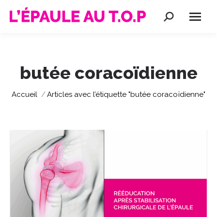
Recherche
:
butée coracoïdienne
Vous êtes ici :
Accueil
Articles avec l’étiquette "butée coracoïdienne"