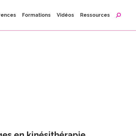
:
rences
Formations
Vidéos
Ressources
Reche
:
es en kinésithérapie