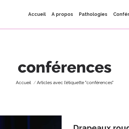
Accueil
A propos
Pathologies
Confé
conférences
Vous êtes ici :
Accueil
Articles avec l’étiquette "conférences"
Drapeaux roug