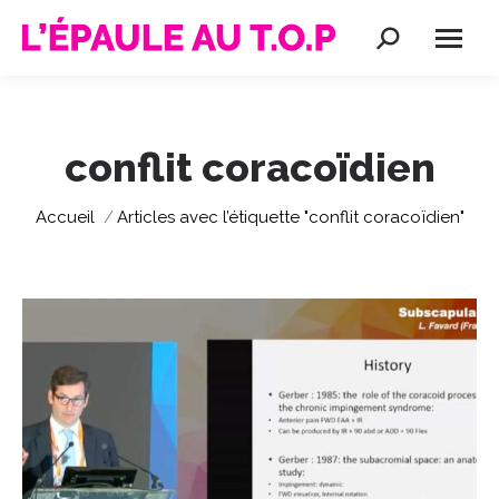
Recherche
:
conflit coracoïdien
Vous êtes ici :
Accueil
Articles avec l’étiquette "conflit coracoïdien"