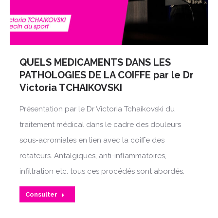
QUELS MEDICAMENTS DANS LES
PATHOLOGIES DE LA COIFFE par le Dr
Victoria TCHAIKOVSKI
Présentation par le Dr Victoria Tchaikovski du
traitement médical dans le cadre des douleurs
sous-acromiales en lien avec la coiffe des
rotateurs. Antalgiques, anti-inflammatoires,
infiltration etc. tous ces procédés sont abordés.
Consulter