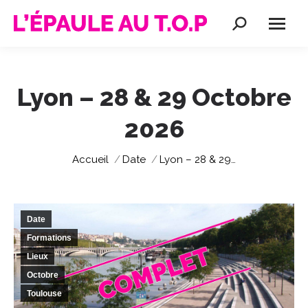
Recherche
:
Lyon – 28 & 29 Octobre
2026
Vous êtes ici :
Accueil
Date
Lyon – 28 & 29…
Date
Formations
Lieux
Octobre
Toulouse