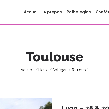
Accueil
A propos
Pathologies
Confé
Toulouse
Vous êtes ici :
Accueil
Lieux
Catégorie "Toulouse"
Lyon – 28 & 2