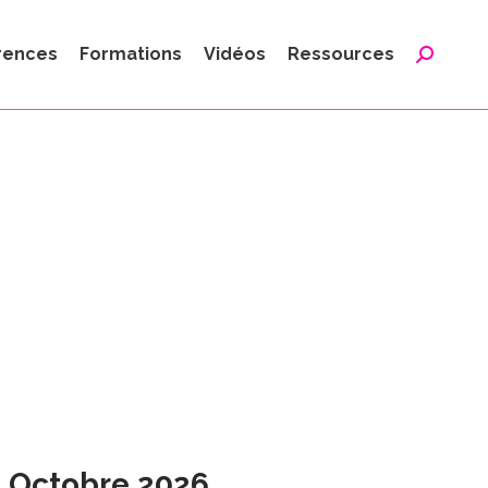
:
rences
Formations
Vidéos
Ressources
Reche
:
9 Octobre 2026