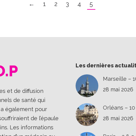
←
1
2
3
4
5
Les dernières actuali
Marseille – 
28 mai 2026
s et de diffusion
nnels de santé qui
Orléans – 1
Il a également pour
uffriraient de l’épaule
28 mai 2026
ins. Les informations