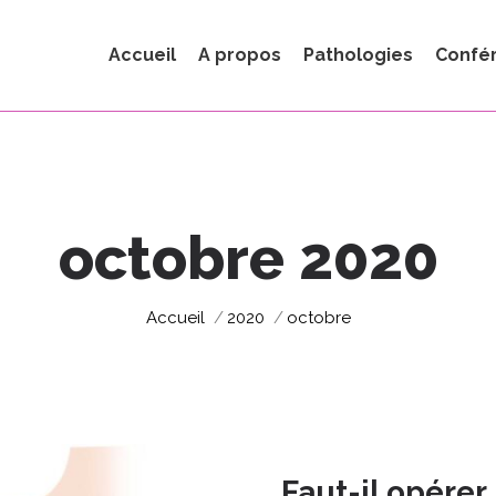
Accueil
A propos
Pathologies
Confé
octobre 2020
Vous êtes ici :
Accueil
2020
octobre
Faut-il opérer