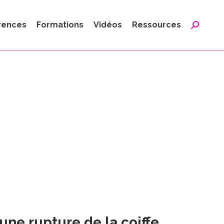
:
rences
Formations
Vidéos
Ressources
Reche
:
 une rupture de la coiffe