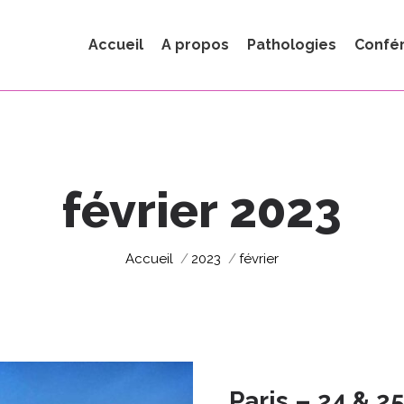
Accueil
A propos
Pathologies
Confé
février 2023
Vous êtes ici :
Accueil
2023
février
Paris – 24 & 25