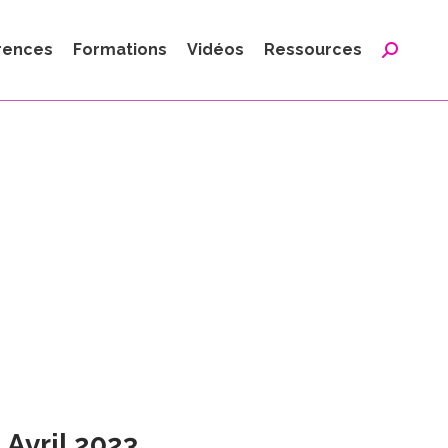
:
rences
Formations
Vidéos
Ressources
Reche
:
 Avril 2023