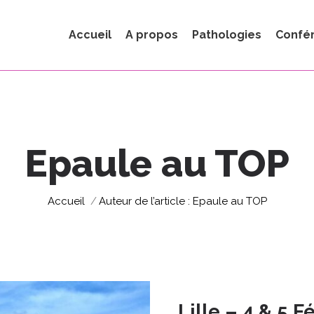
Accueil
A propos
Pathologies
Confé
Epaule au TOP
Vous êtes ici :
Accueil
Auteur de l’article : Epaule au TOP
Lille – 4 & 5 F