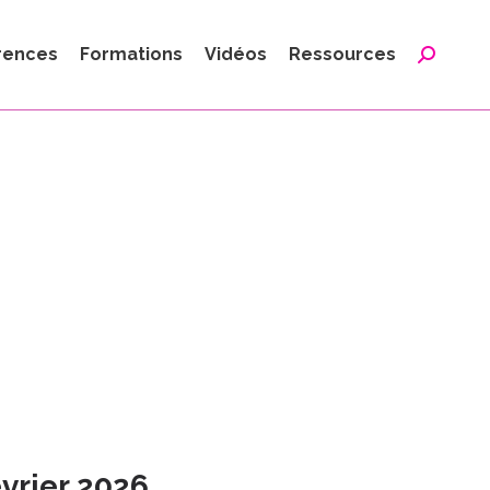
:
rences
Formations
Vidéos
Ressources
Reche
:
évrier 2026