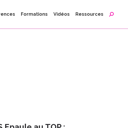
:
rences
Formations
Vidéos
Ressources
Reche
:
Epaule au TOP :