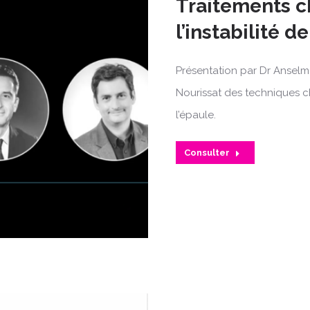
Traitements c
l’instabilité d
Présentation par Dr Anselme
Nourissat des techniques chi
l’épaule.
Consulter