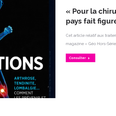
« Pour la chir
pays fait figu
Cet article relatif aux trai
magazine « Géo Hors-Série 
Consulter