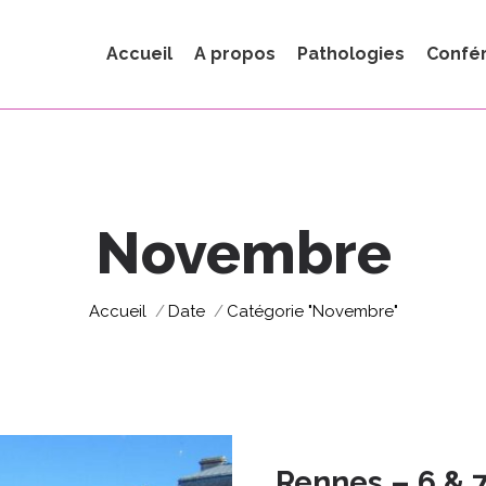
Accueil
A propos
Pathologies
Confé
Novembre
Vous êtes ici :
Accueil
Date
Catégorie "Novembre"
Rennes – 6 & 