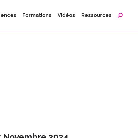
:
rences
Formations
Vidéos
Ressources
Reche
:
7 Novembre 2024