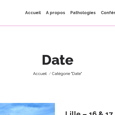
Accueil
A propos
Pathologies
Confé
Date
Vous êtes ici :
Accueil
Catégorie "Date"
Lille – 16 & 1