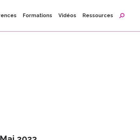
:
rences
Formations
Vidéos
Ressources
Reche
:
7 Mai 2023