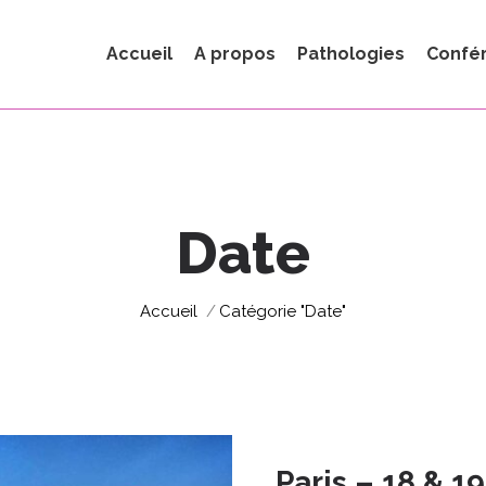
Accueil
A propos
Pathologies
Confé
Date
Vous êtes ici :
Accueil
Catégorie "Date"
Paris – 18 & 1