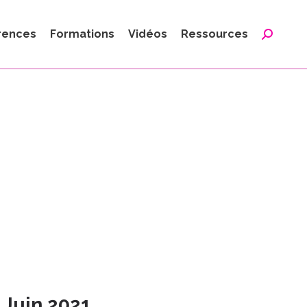
:
rences
Formations
Vidéos
Ressources
Reche
:
9 Juin 2021