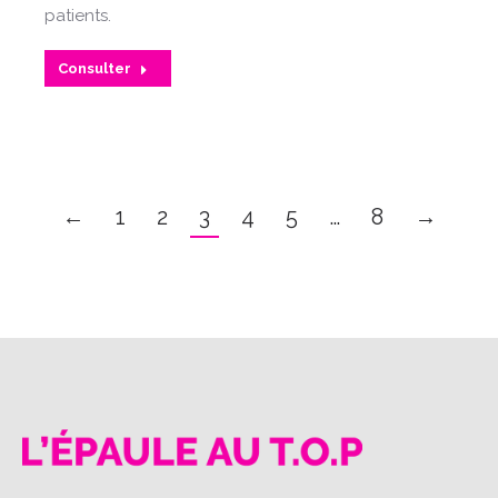
patients.
Consulter
←
1
2
3
4
5
…
8
→