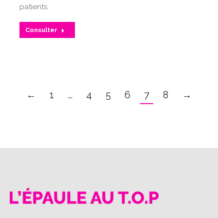
patients.
Consulter
←
1
…
4
5
6
7
8
→